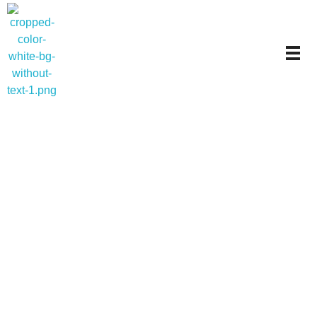
Carlos Collado Psicólogo
Psicología clínica y mindfulness en Valencia
Psicoterapia
individual