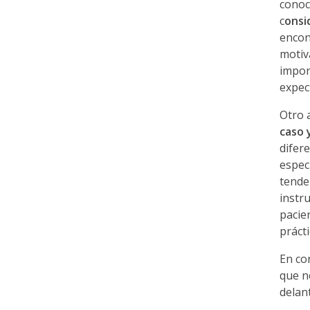
conoc
a
c
onsi
encon
r
motiv
impor
expec
a
Otro 
t
caso 
difer
espec
o
tende
instr
d
pacie
práct
o
En co
que n
s
delan