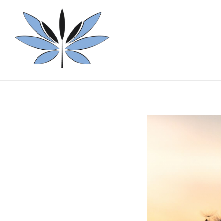
Carlos Collado Psicólogo
Psicología clínica y mindfulness en Valencia