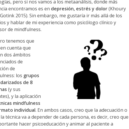
ogías, pero si nos vamos a los metaanálisis, donde más
ncia encontramos es en
depresión, estrés y dolor
(Khoury
 Gotink 2015). Sin embargo, me gustaría ir más allá de los
ios y hablar de mi experiencia como psicólogo clínico y
sor de mindfulness.
ro tenemos que
 en cuenta que
en dos ámbitos
enciados de
ación de
ulness: los
grupos
darizados de 8
nas
(y sus
tes), y la aplicación
cnicas mindfulness
rmato individual
. En ambos casos, creo que la adecuación o
 la técnica va a depender de cada persona, es decir, creo que
portante hacer psicoeducación y animar al paciente a