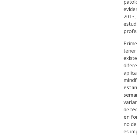
patol
f
evide
2013,
estud
u
profe
l
Prime
tener
exist
n
difer
aplic
e
mindf
estan
s
sema
varian
s
de t
é
en fo
no de
p
es im