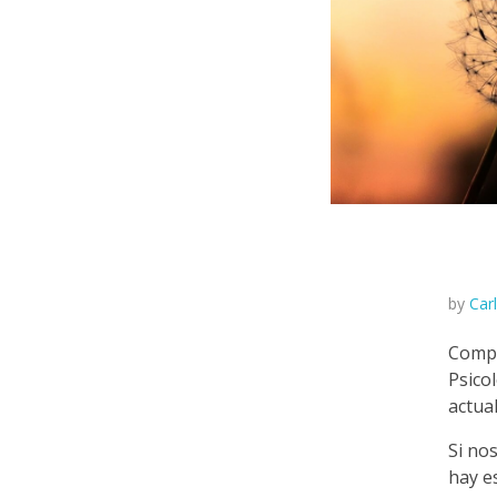
M
by
Car
i
Compa
Psico
n
actua
Si no
d
hay e