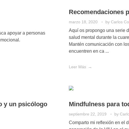
Recomendaciones ps
marzo 18, 2020
by
Carlos Co
Aquí os propongo una serie 
usca apoyar a personas
salud mental durante la cu
emocional.
Mantén comunicación con los 
encuentren en ca ...
Leer Más
o y un psicólogo
Mindfulness para to
septiembre 22, 2019
by
Carl
Comparto mi reflexión en el 