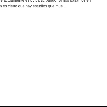
ue actualmente estoy participando. Si nos basamos en
ien es cierto que hay estudios que mue ...