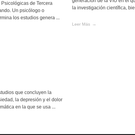
generación de la VIU en el q
s Psicológicas de Tercera
la investigación científica, b
pando. Un psicólogo o
mina los estudios genera ...
Leer Más
tudios que concluyen la
siedad, la depresión y el dolor
ática en la que se usa ...